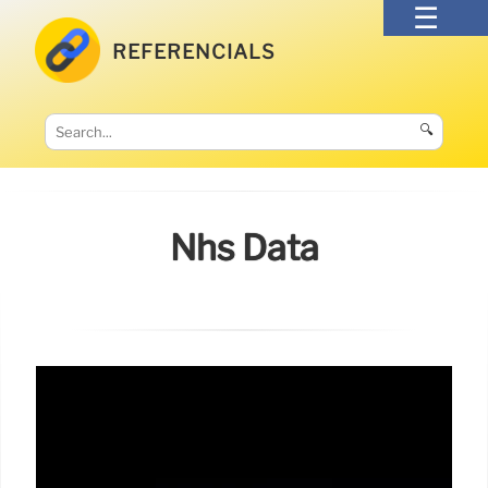
REFERENCIALS
🔍
Nhs Data