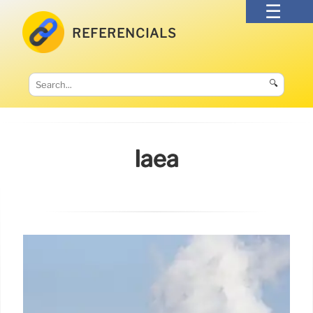
REFERENCIALS
🔍
Iaea